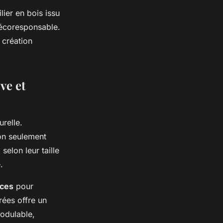
ier en bois issu
 écoresponsable.
 création
ve et
relle.
non seulement
selon leur taille
.
nces
pour
rées offre un
modulable,