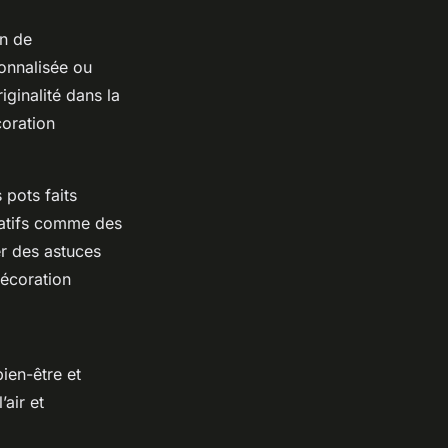
on de
onnalisée ou
ginalité dans la
coration
 pots faits
éatifs comme des
er des astuces
décoration
ien-être et
’air et