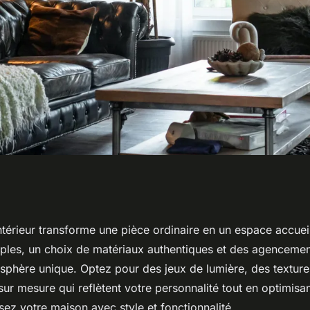
aison : illuminez
intérieur transforme une pièce ordinaire en un espace accueil
ples, un choix de matériaux authentiques et des agenceme
style
sphère unique. Optez pour des jeux de lumière, des textur
ur mesure qui reflètent votre personnalité tout en optimisa
sez votre maison avec style et fonctionnalité.