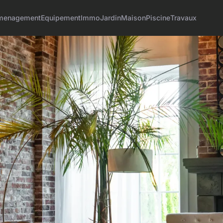
menagement
Equipement
Immo
Jardin
Maison
Piscine
Travaux