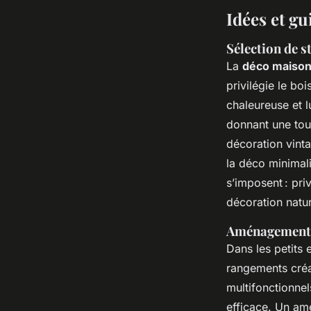
Idées et g
Sélection de 
La
déco maison
privilégie le bo
chaleureuse et l
donnant une touc
décoration vint
la déco minimali
s’imposent : pri
décoration natu
Aménagement e
Dans les petits
rangements cré
multifonctionne
efficace. Un am