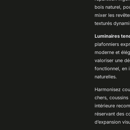
bois naturel, pou
mixer les revêt
texturés dynami
Luminaires ten
plafonniers exp
moderne et éléga
valoriser une dé
fonctionnel, en 
naturelles.
Harmonisez coul
chers, coussins 
intérieure recom
réservant des c
d’expansion visu