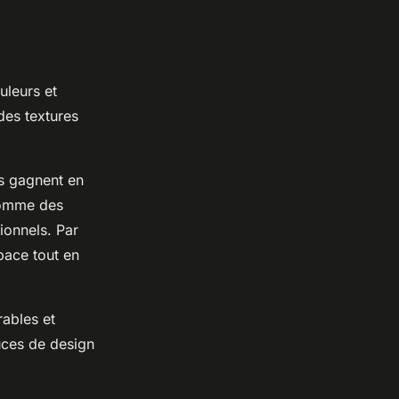
uleurs et
des textures
es gagnent en
comme des
ionnels. Par
pace tout en
rables et
uces de design