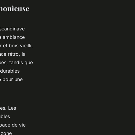
rmonieuse
 scandinave
une ambiance
t bois vieilli,
ce rétro, la
ues, tandis que
 durables
lé pour une
es. Les
ubles
pace de vie
 zone