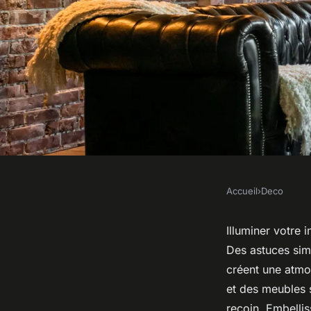
Accueil
›
Deco
DECO
Idées déco pour la m
Illuminer votre 
Des astuces sim
votre intérieur avec 
créent une atmo
et des meubles s
recoin. Embellis