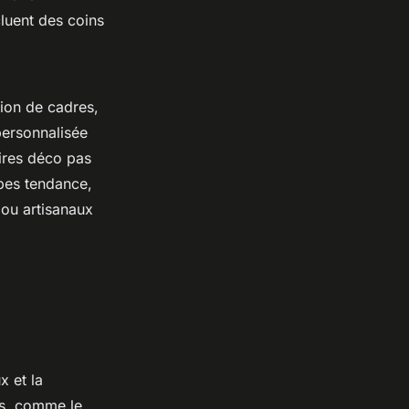
cluent des coins
ion de cadres,
 personnalisée
ires déco pas
pes tendance,
 ou artisanaux
x et la
es, comme le