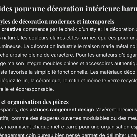
uides pour une décoration intérieure ha
styles de décoration modernes et intemporels
 créative
commence par le choix d’un style : la décoration
is naturel, les couleurs claires et les formes épurées pour 
umineuse. La décoration industrielle maison marie métal noir e
he urbaine pleine de caractère. Pour les amateurs d’élégan
age maison intègre meubles chinés et accessoires authentiq
ste favorise la simplicité fonctionnelle. Les matériaux déco
vilégiez le lin, la céramique, le rotin et même le verre recyc
relle et écoresponsable.
t organisation des pièces
 espaces, des
astuces rangement design
s’avèrent précieus
atifs, comme des étagères ouvertes modulables ou des me
ls, maximisent chaque mètre carré pour une organisation es
énagement coin bureau bien pensé permet de délimiter une