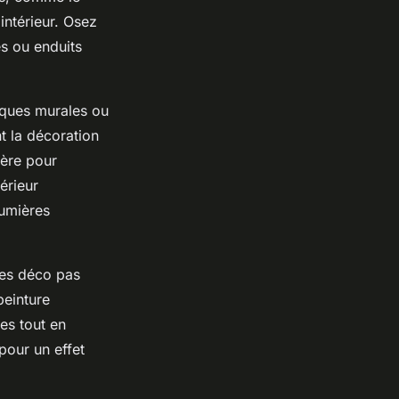
 intérieur. Osez
s ou enduits
liques murales ou
t la décoration
ière pour
érieur
lumières
res déco pas
peinture
es tout en
our un effet