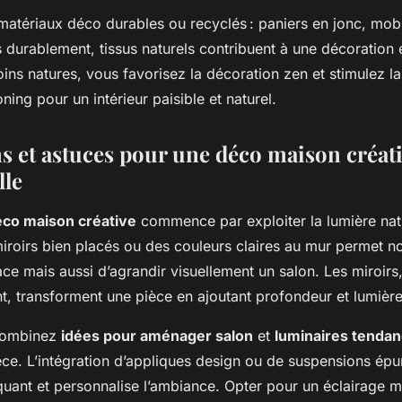
atériaux déco durables ou recyclés : paniers en jonc, mobil
s durablement, tissus naturels contribuent à une décoration
ins natures, vous favorisez la décoration zen et stimulez la
ng pour un intérieur paisible et naturel.
s et astuces pour une déco maison créati
lle
éco maison créative
commence par exploiter la lumière natu
miroirs bien placés ou des couleurs claires au mur permet 
pace mais aussi d’agrandir visuellement un salon. Les miroirs, 
t, transforment une pièce en ajoutant profondeur et lumière
 combinez
idées pour aménager salon
et
luminaires tenda
èce. L’intégration d’appliques design ou de suspensions épu
quant et personnalise l’ambiance. Opter pour un éclairage 