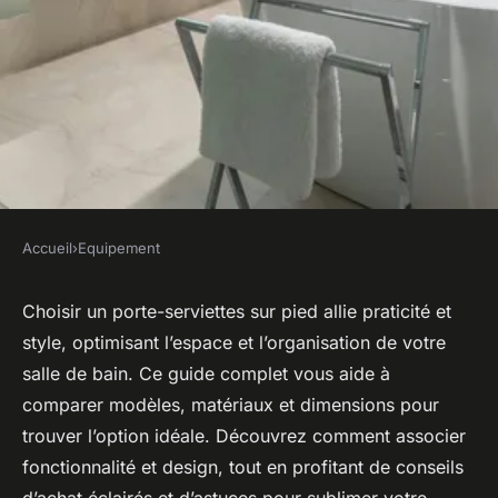
Accueil
›
Equipement
EQUIPEMENT
Guide complet des porte-
Choisir un porte-serviettes sur pied allie praticité et
style, optimisant l’espace et l’organisation de votre
serviettes sur pied pour votre
salle de bain. Ce guide complet vous aide à
salle de bain
comparer modèles, matériaux et dimensions pour
trouver l’option idéale. Découvrez comment associer
Théo
•
3 septembre 2025
•
6 min de lecture
fonctionnalité et design, tout en profitant de conseils