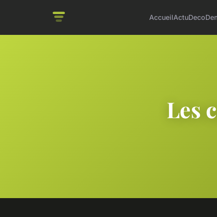
Accueil
Actu
Deco
De
Les c