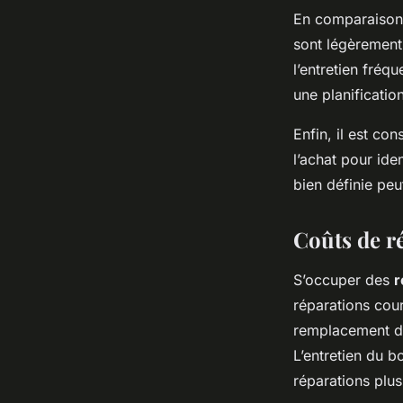
En comparaison 
sont légèrement
l’entretien fré
une planificatio
Enfin, il est co
l’achat pour ide
bien définie peut
Coûts de r
S’occuper des
r
réparations cour
remplacement de
L’entretien du b
réparations plu