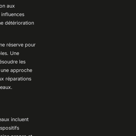
ion aux
 influences
e détérioration
’une réserve pour
bles. Une
résoudre les
, une approche
ux réparations
peaux.
aux incluent
spositifs