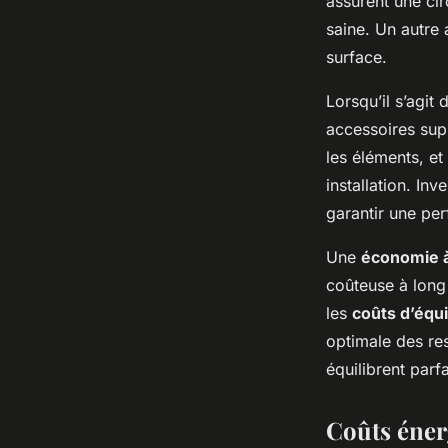
assurent une cir
saine. Un autre 
surface.
Lorsqu’il s’agit 
accessoires supp
les éléments, et
installation. In
garantir une per
Une
économie à
coûteuse à long 
les
coûts d’éq
optimale des re
équilibrent parf
Coûts éner