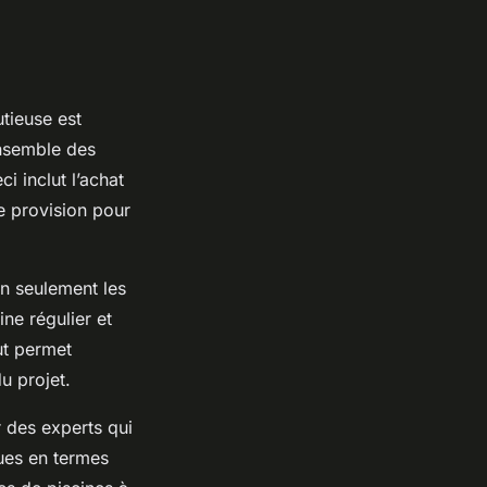
tieuse est
nsemble des
i inclut l’achat
e provision pour
on seulement les
ine régulier et
ut permet
u projet.
er des experts qui
ques en termes