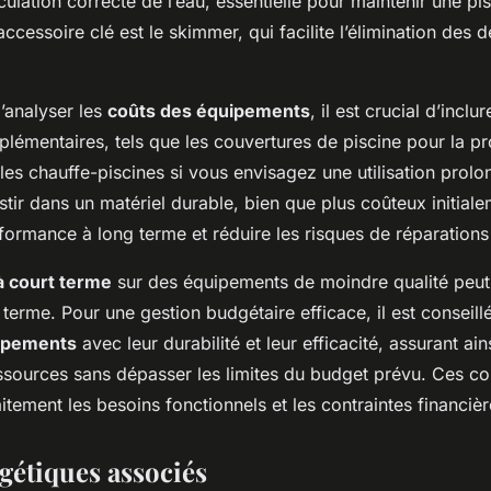
culation correcte de l’eau, essentielle pour maintenir une pi
accessoire clé est le skimmer, qui facilite l’élimination des 
d’analyser les
coûts des équipements
, il est crucial d’inclur
lémentaires, tels que les couvertures de piscine pour la pr
 les chauffe-piscines si vous envisagez une utilisation prol
vestir dans un matériel durable, bien que plus coûteux initial
formance à long terme et réduire les risques de réparations
 court terme
sur des équipements de moindre qualité peut
terme. Pour une gestion budgétaire efficace, il est conseil
uipements
avec leur durabilité et leur efficacité, assurant ains
ssources sans dépasser les limites du budget prévu. Ces co
aitement les besoins fonctionnels et les contraintes financièr
gétiques associés