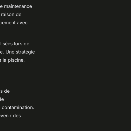
de maintenance
 raison de
cacement avec
lisées lors de
ée. Une stratégie
 la piscine.
es de
le
a contamination.
évenir des