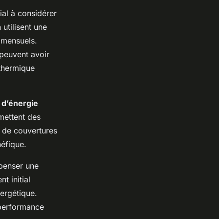
ial à considérer
utilisent une
mensuels.
 peuvent avoir
 thermique
d’énergie
mettent des
n de couvertures
néfique.
mpenser une
t initial
nergétique.
e performance