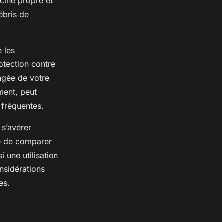
scine propre et
débris de
e les
otection contre
ongée de votre
ement, peut
 fréquentes.
 s’avérer
lé de comparer
i une utilisation
nsidérations
es.