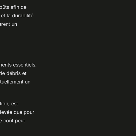
oûts afin de
t la durabilité
èrent un
ents essentiels.
de débris et
ntuellement un
ion, est
élevée que pour
le coût peut