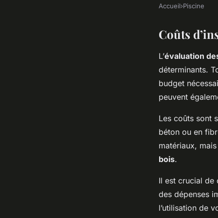
Accueil
›
Piscine
Coûts d’ins
L’
évaluation des
déterminants. To
budget nécessair
peuvent égalemen
Les coûts sont 
béton ou en fib
matériaux, mais
bois
.
Il est crucial d
des dépenses im
l’utilisation de