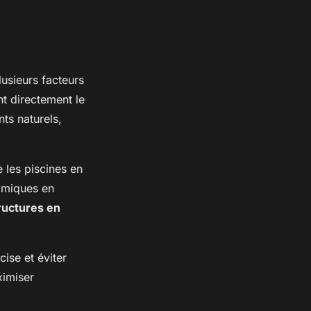
usieurs facteurs
nt directement le
ts naturels,
 les piscines en
omiques en
ructures en
ise et éviter
ximiser