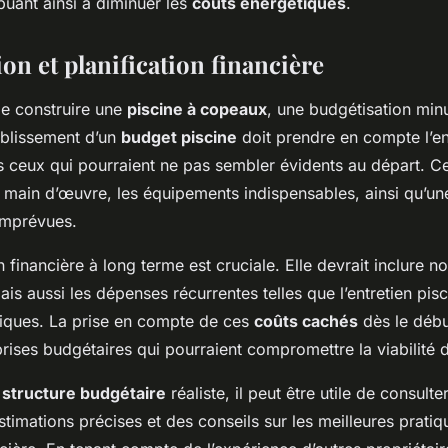
buant ainsi à diminuer les
coûts énergétiques
.
on et planification financière
 de construire une
piscine à copeaux
, une budgétisation minu
tablissement d’un
budget piscine
doit prendre en compte l’e
 ceux qui pourraient ne pas sembler évidents au départ. Cec
a main d’œuvre, les équipements indispensables, ainsi qu’un
 imprévues.
n financière à long terme est cruciale. Elle devrait inclure n
ais aussi les dépenses récurrentes telles que l’entretien pisc
étiques. La prise en compte de ces
coûts cachés
dès le déb
prises budgétaires qui pourraient compromettre la viabilité d
e
structure budgétaire
réaliste, il peut être utile de consult
stimations précises et des conseils sur les meilleures prati