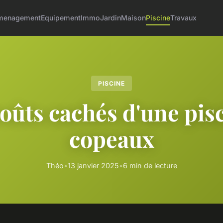
menagement
Equipement
Immo
Jardin
Maison
Piscine
Travaux
PISCINE
oûts cachés d'une pis
copeaux
Théo
•
13 janvier 2025
•
6 min de lecture