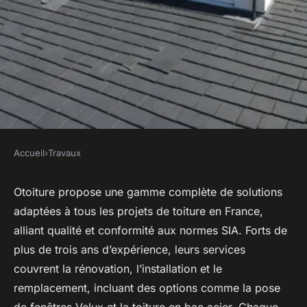
Accueil
›
Travaux
TRAVAUX
Otoiture : des solutions de
Otoiture propose une gamme complète de solutions
adaptées à tous les projets de toiture en France,
toiture pour chaque projet en
alliant qualité et conformité aux normes SIA. Forts de
france
plus de trois ans d’expérience, leurs services
couvrent la rénovation, l’installation et le
Théo
•
30 juillet 2025
•
5 min de lecture
remplacement, incluant des options comme la pose