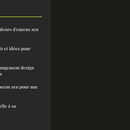
ûleurs d'encens zen
ls et idées pour
rangement design
ce
ncens zen pour une
lle à sa