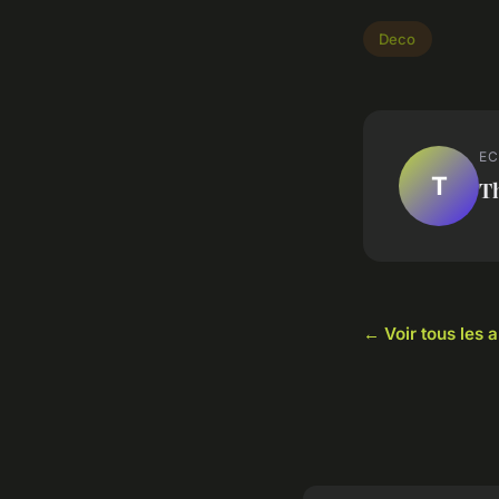
Deco
EC
T
T
← Voir tous les a