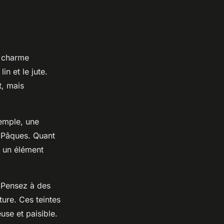
 charme
n et le jute.
t, mais
xemple, une
e Pâques. Quant
t un élément
. Pensez à des
ature. Ces teintes
se et paisible.