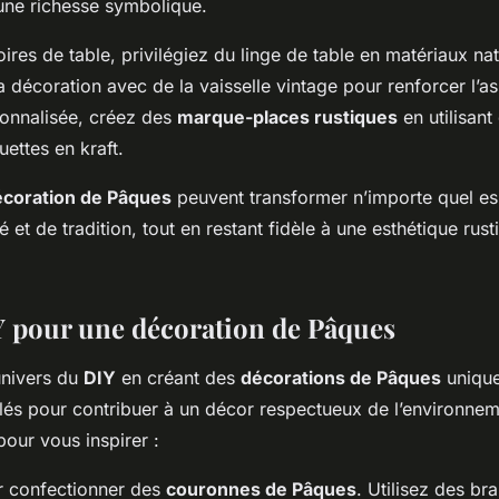
 une richesse symbolique.
ires de table, privilégiez du linge de table en matériaux n
a décoration avec de la vaisselle vintage pour renforcer l’as
onnalisée, créez des
marque-places rustiques
en utilisant
uettes en kraft.
écoration de Pâques
peuvent transformer n’importe quel e
 et de tradition, tout en restant fidèle à une esthétique rust
Y pour une décoration de Pâques
univers du
DIY
en créant des
décorations de Pâques
unique
lés pour contribuer à un décor respectueux de l’environnem
our vous inspirer :
 confectionner des
couronnes de Pâques
. Utilisez des br