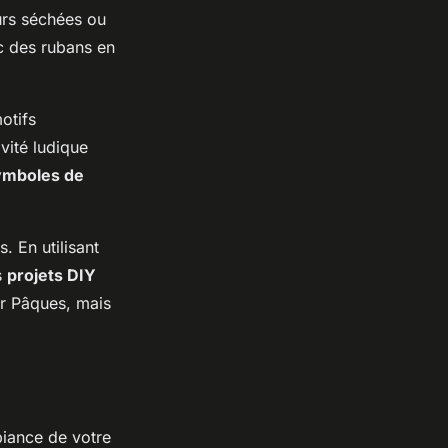
urs séchées ou
c des rubans en
otifs
vité ludique
ymboles de
. En utilisant
s
projets DIY
r Pâques, mais
biance de votre