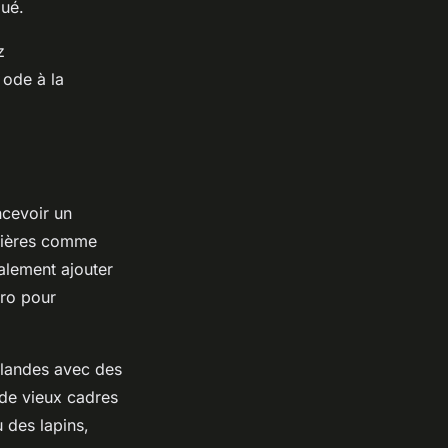
qué.
z
 ode à la
ncevoir un
nnières comme
alement ajouter
tro pour
rlandes avec des
z de vieux cadres
 des lapins,