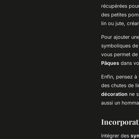
récupérées pour
des petites pom
lin ou jute, créa
Pour ajouter un
symboliques de P
vous permet de l
Pâques
dans vot
Enfin, pensez à 
des chutes de l
décoration
ne s
aussi un hommage
Incorporat
Intégrer des
sy