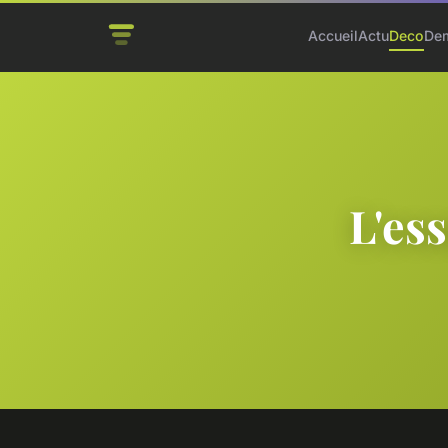
Accueil
Actu
Deco
De
L'es